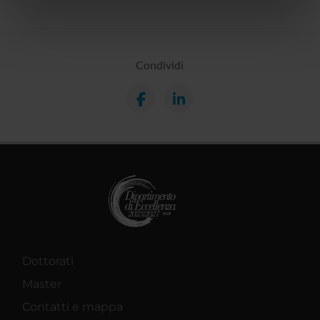
informazioni sul modo in cui utilizzi il nostro sito con i
nostri partner che si occupano di analisi dei dati web,
pubblicità e social media, i quali potrebbero combinarle
con altre informazioni che hai fornito loro o che hanno
Condividi
raccolto dal tuo utilizzo dei loro servizi.
Dottorati
Master
Contatti e mappa