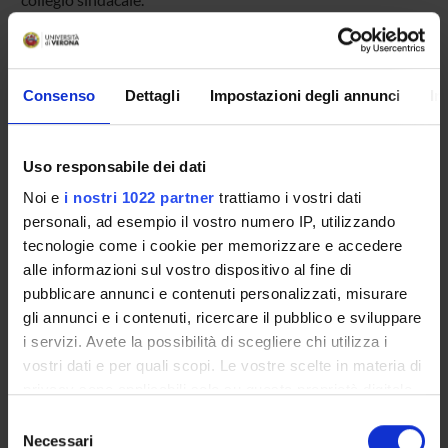
Inoltre, si intendono considerare le funzioni di controllo nei
sistemi amministrativi alternativi (sistema dualista e
monista).
Consenso
Dettagli
Impostazioni degli annunci
In
ENTI FINANZIATORI:
Uso responsabile dei dati
Finanziamento:
assegnato e gestito dal Dipartimento
Noi e
i nostri 1022 partner
trattiamo i vostri dati
personali, ad esempio il vostro numero IP, utilizzando
tecnologie come i cookie per memorizzare e accedere
PARTECIPANTI AL PROGETTO
alle informazioni sul vostro dispositivo al fine di
pubblicare annunci e contenuti personalizzati, misurare
Giovanni Tantini
gli annunci e i contenuti, ricercare il pubblico e sviluppare
i servizi. Avete la possibilità di scegliere chi utilizza i
vostri dati e per quali scopi. Le vostre scelte in materia di
privacy sono applicabili solo su questa proprietà digitale
ATTIVITÀ
in cui avete effettuato le vostre scelte. È possibile
Selezione
modificare o revocare il proprio consenso in qualsiasi
Necessari
del