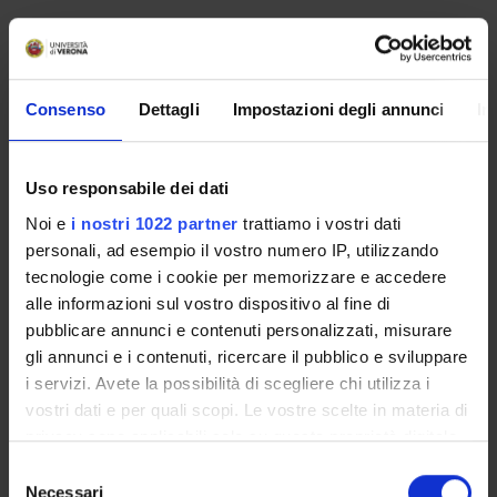
No recent seminar found relating to teaching Journalist
information law.
Consenso
Dettagli
Impostazioni degli annunci
In
STUDYING
Uso responsabile dei dati
COURSES
Noi e
i nostri 1022 partner
trattiamo i vostri dati
personali, ad esempio il vostro numero IP, utilizzando
PHD PROGRAMMES AND POSTGRADUATE
tecnologie come i cookie per memorizzare e accedere
TRAINING
alle informazioni sul vostro dispositivo al fine di
pubblicare annunci e contenuti personalizzati, misurare
Contacts
gli annunci e i contenuti, ricercare il pubblico e sviluppare
People
i servizi. Avete la possibilità di scegliere chi utilizza i
vostri dati e per quali scopi. Le vostre scelte in materia di
Places
privacy sono applicabili solo su questa proprietà digitale
Calendar
in cui avete effettuato le vostre scelte. È possibile
Selezione
modificare o revocare il proprio consenso in qualsiasi
Necessari
del