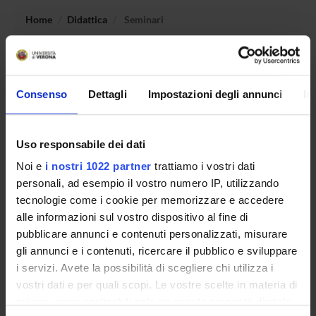
Home
Didattica
Seminari
Non è stato trovato alcun seminario relativo
all'insegnamento Diritto dell'informazione giornalistica.
Consenso
Dettagli
Impostazioni degli annunci
In
OFFERTA FORMATIVA
Uso responsabile dei dati
Noi e
i nostri 1022 partner
trattiamo i vostri dati
CORSI DI STUDIO
personali, ad esempio il vostro numero IP, utilizzando
tecnologie come i cookie per memorizzare e accedere
DOTTORATI DI RICERCA E FORMAZIONE
SUPERIORE
alle informazioni sul vostro dispositivo al fine di
pubblicare annunci e contenuti personalizzati, misurare
gli annunci e i contenuti, ricercare il pubblico e sviluppare
Contatti
i servizi. Avete la possibilità di scegliere chi utilizza i
Persone
vostri dati e per quali scopi. Le vostre scelte in materia di
Luoghi
privacy sono applicabili solo su questa proprietà digitale