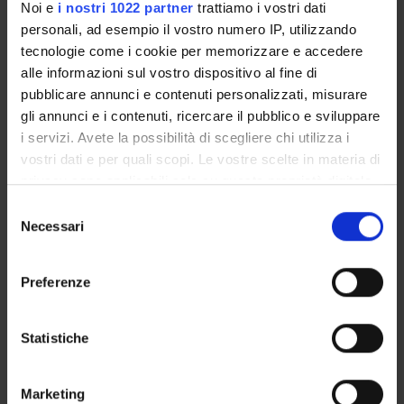
Noi e
i nostri 1022 partner
trattiamo i vostri dati
un'introduzione filosofico-giuridica
,
(Edizione provvisoria)
personali, ad esempio il vostro numero IP, utilizzando
,
CEDAM
,
2005
tecnologie come i cookie per memorizzare e accedere
Consulta la scheda completa presente nel
repository
alle informazioni sul vostro dispositivo al fine di
pubblicare annunci e contenuti personalizzati, misurare
istituzionale della Ricerca di Ateneo
gli annunci e i contenuti, ricercare il pubblico e sviluppare
i servizi. Avete la possibilità di scegliere chi utilizza i
PROGETTI COLLEGATI
vostri dati e per quali scopi. Le vostre scelte in materia di
TITOLO
privacy sono applicabili solo su questa proprietà digitale
in cui avete effettuato le vostre scelte. È possibile
PRIN 2004 - L'argomentazione giuridica tra modelli classici 
Selezione
modificare o revocare il proprio consenso in qualsiasi
Necessari
del
momento dalla Dichiarazione sui cookie o facendo clic
consenso
<<indietro
sull'icona di attivazione della privacy.
Preferenze
Con il tuo consenso, vorremmo anche:
ATTIVITÀ
raccogliere informazioni sulla tua posizione
Statistiche
geografica, con un'approssimazione di qualche
AREE DI RICERCA
metro,
Marketing
Identificare il tuo dispositivo, scansionandolo