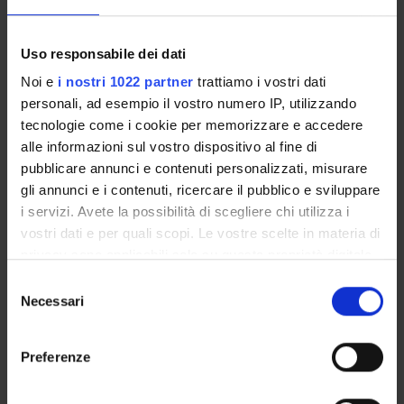
MYUNIVR
Uso responsabile dei dati
Noi e
i nostri 1022 partner
trattiamo i vostri dati
personali, ad esempio il vostro numero IP, utilizzando
Overview
tecnologie come i cookie per memorizzare e accedere
Enrolment Procedures and Admission Requirements
alle informazioni sul vostro dispositivo al fine di
Degree Programme
pubblicare annunci e contenuti personalizzati, misurare
Courses
gli annunci e i contenuti, ricercare il pubblico e sviluppare
Notices
i servizi. Avete la possibilità di scegliere chi utilizza i
Governing bodies
vostri dati e per quali scopi. Le vostre scelte in materia di
Documents
privacy sono applicabili solo su questa proprietà digitale
in cui avete effettuato le vostre scelte. È possibile
Selezione
modificare o revocare il proprio consenso in qualsiasi
Necessari
del
STUDYING
momento dalla Dichiarazione sui cookie o facendo clic
consenso
sull'icona di attivazione della privacy.
COURSES
Preferenze
Con il tuo consenso, vorremmo anche:
PHD PROGRAMMES AND POSTGRADUATE
TRAINING