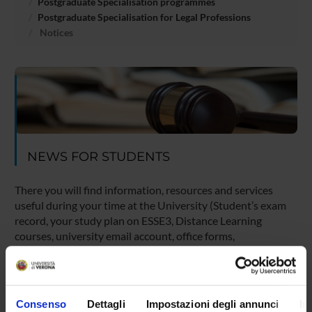
Postgraduate Specialisation programmes
Postgraduate Specialisation for Legal Professions
Notices
NEWS FOR STUDENTS
There you will find information, resources and services
useful during your time at the University (Student’s exam
record, your study plan on ESSE3, Distance Learning
courses, university email account, office forms,
administrative procedures, etc.). You can log into MyUnivr
with your GIA login details: only in this way will you be able
to receive notification of all the notices from your teachers
and your secretariat via email and also via the Univr app.
Consenso
Dettagli
Impostazioni degli annunci
In