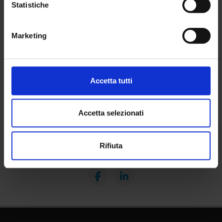
raccogliere informazioni sulla tua posizione
Statistiche
geografica, con un'approssimazione di qualche
Contacts
metro,
Marketing
Identificare il tuo dispositivo, scansionandolo
People
attivamente alla ricerca di caratteristiche specifiche
Places
(impronte digitali).
Calendar
Approfondisci come vengono elaborati i tuoi dati personali
Accetta tutti
e imposta le tue preferenze nella
sezione dettagli
. Puoi
modificare o ritirare il tuo consenso in qualsiasi momento
dalla Dichiarazione sui cookie.
Accetta selezionati
Utilizziamo i cookie per personalizzare contenuti ed
Rifiuta
annunci, per fornire funzionalità dei social media e per
Share
analizzare il nostro traffico. Condividiamo inoltre
informazioni sul modo in cui utilizzi il nostro sito con i
nostri partner che si occupano di analisi dei dati web,
pubblicità e social media, i quali potrebbero combinarle
con altre informazioni che hai fornito loro o che hanno
raccolto dal tuo utilizzo dei loro servizi.