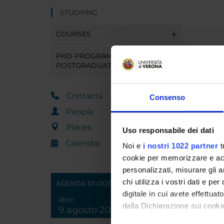
STUDYING
COURSES
PHD PROGRAMMES AND
POSTGRADUATE TRAINING
Contacts
Consenso
People
Places
Uso responsabile dei dati
Calendar
Noi e
i nostri 1022 partner
t
cookie per memorizzare e acce
personalizzati, misurare gli an
chi utilizza i vostri dati e pe
AGENDA DI OGGI
digitale in cui avete effettua
dom
dalla Dichiarazione sui cookie
9 agosto 2026