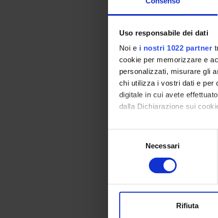
Consenso
Luigi G
Uso responsabile dei dati
La devo
Noi e
i nostri 1022 partner
t
cookie per memorizzare e acce
L’inizia
personalizzati, misurare gli an
per la R
chi utilizza i vostri dati e pe
Cambiam
digitale in cui avete effettua
dell’Un
dalla Dichiarazione sui cookie
Con il tuo consenso, vorrem
Selezione
TITLE
raccogliere informazi
Necessari
del
La dev
Identificare il tuo di
consenso
digitali).
Approfondisci come vengono el
modificare o ritirare il tuo 
Rifiuta
Progra
Utilizziamo i cookie per perso