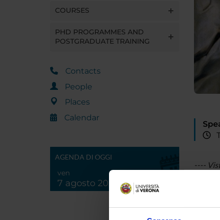
COURSES
PHD PROGRAMMES AND
POSTGRADUATE TRAINING
Contacts
People
Places
Calendar
Spe
Th
AGENDA DI OGGI
---- Vis
ven
anche i
7 agosto 2026
Giovedì
Via Mon