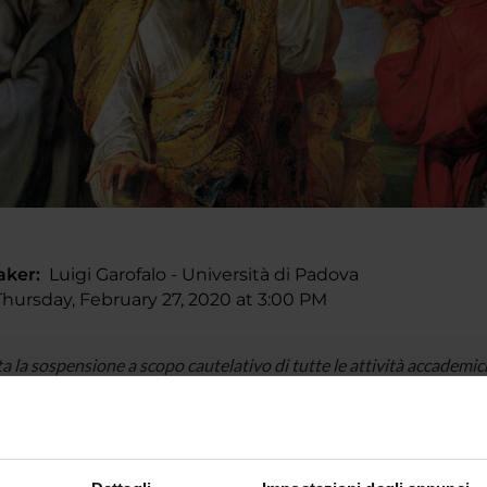
aker:
Luigi Garofalo - Università di Padova
ursday, February 27, 2020 at 3:00 PM
ta la sospensione a scopo cautelativo di tutte le attività accademi
l seguente seminario non verrà svolto ----
, 27 Febbraio 2020 - ore 15-17
tanari, 9 – Sala d’Ardizzone