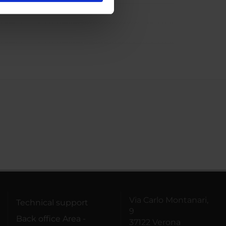
ostri partner che si occupano
azioni che hai fornito loro o
Via Carlo Montanari,
Technical support
9
Back office Area -
37122 Verona