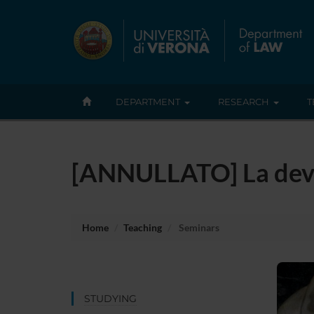
DEPARTMENT
RESEARCH
T
[ANNULLATO] La devot
Home
Teaching
Seminars
STUDYING