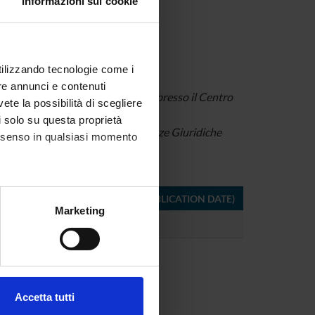
Informazioni sui cookie
ova)
utilizzando tecnologie come i
re annunci e contenuti
Potere in età moderna”, accreditato presso il Centro
vete la possibilità di scegliere
li solo su questa proprietà
 –2022 del Dipartimento di Scienze Giuridiche
consenso in qualsiasi momento
FORMAT (LANGUAGE, SIZE, PUBLICATION DATE)
alche metro,
Marketing
pdf (it, 406 KB, 21/02/20)
e specifiche (impronte
ezione dettagli
. Puoi
Accetta tutti
l media e per analizzare il