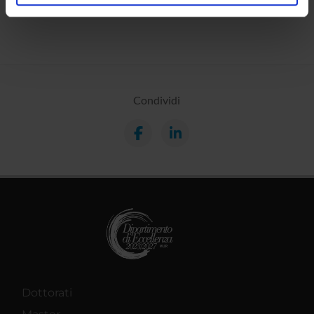
analizzare il nostro traffico. Condividiamo inoltre
informazioni sul modo in cui utilizzi il nostro sito con i
nostri partner che si occupano di analisi dei dati web,
pubblicità e social media, i quali potrebbero combinarle
con altre informazioni che hai fornito loro o che hanno
raccolto dal tuo utilizzo dei loro servizi.
Condividi
Dottorati