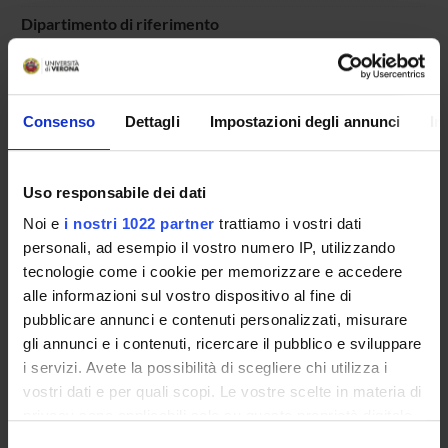
Dipartimento di riferimento
Scienze Giuridiche
Consenso
Dettagli
Impostazioni degli annunci
In
COMPONENTI
Uso responsabile dei dati
Noi e
i nostri 1022 partner
trattiamo i vostri dati
Olivia Guaraldo
personali, ad esempio il vostro numero IP, utilizzando
Cecilia Pedrazza Gorlero
tecnologie come i cookie per memorizzare e accedere
alle informazioni sul vostro dispositivo al fine di
pubblicare annunci e contenuti personalizzati, misurare
SEDUTE E VERBALI
gli annunci e i contenuti, ricercare il pubblico e sviluppare
i servizi. Avete la possibilità di scegliere chi utilizza i
vostri dati e per quali scopi. Le vostre scelte in materia di
privacy sono applicabili solo su questa proprietà digitale
in cui avete effettuato le vostre scelte. È possibile
Selezione