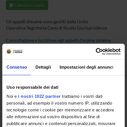
Calendario esami
Gli appelli d'esame sono gestiti dalla Unità
Operativa Segreteria Corsi di Studio Giurisprudenza
Consultazione e iscrizione agli appelli d'esame sistema
ESSE3
. Per problemi inerenti allo smarrimento della
password di accesso ai servizi on-line si prega di rivolgersi
al supporto informatico della Scuola.
Consenso
Dettagli
Impostazioni degli annunci
In
Leggi le risposte alle domande più frequenti - F.A.Q.
Iscrizione Esami
Uso responsabile dei dati
Noi e
i nostri 1022 partner
trattiamo i vostri dati
personali, ad esempio il vostro numero IP, utilizzando
tecnologie come i cookie per memorizzare e accedere
Presentazione
alle informazioni sul vostro dispositivo al fine di
Come iscriversi
pubblicare annunci e contenuti personalizzati, misurare
Conoscenze iniziali - Saperi Minimi (OFA)