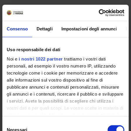
No recent seminar found relating to teaching Criminal
procedure law II.
Consenso
Dettagli
Impostazioni degli annunci
In
STUDYING
Uso responsabile dei dati
COURSES
Noi e
i nostri 1022 partner
trattiamo i vostri dati
personali, ad esempio il vostro numero IP, utilizzando
PHD PROGRAMMES AND POSTGRADUATE
tecnologie come i cookie per memorizzare e accedere
TRAINING
alle informazioni sul vostro dispositivo al fine di
pubblicare annunci e contenuti personalizzati, misurare
Contacts
gli annunci e i contenuti, ricercare il pubblico e sviluppare
People
i servizi. Avete la possibilità di scegliere chi utilizza i
vostri dati e per quali scopi. Le vostre scelte in materia di
Places
privacy sono applicabili solo su questa proprietà digitale
Calendar
in cui avete effettuato le vostre scelte. È possibile
Selezione
modificare o revocare il proprio consenso in qualsiasi
Necessari
del