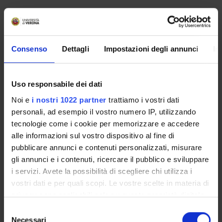
No recent seminar found relating to teaching Economic
Law.
Consenso
Dettagli
Impostazioni degli annunci
In
STUDYING
Uso responsabile dei dati
COURSES
Noi e
i nostri 1022 partner
trattiamo i vostri dati
personali, ad esempio il vostro numero IP, utilizzando
PHD PROGRAMMES AND POSTGRADUATE
tecnologie come i cookie per memorizzare e accedere
TRAINING
alle informazioni sul vostro dispositivo al fine di
pubblicare annunci e contenuti personalizzati, misurare
Contacts
gli annunci e i contenuti, ricercare il pubblico e sviluppare
People
i servizi. Avete la possibilità di scegliere chi utilizza i
vostri dati e per quali scopi. Le vostre scelte in materia di
Places
privacy sono applicabili solo su questa proprietà digitale
Calendar
in cui avete effettuato le vostre scelte. È possibile
Selezione
modificare o revocare il proprio consenso in qualsiasi
Necessari
del