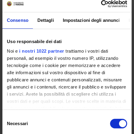
La problematica della responsabilità endofamiliare, con
particolare riguardo al risarcimento del danno subito dalla
prole per inadempienza dei doveri personali del genitore
Consenso
Dettagli
Impostazioni degli annunci
In
Product ID:
40574
Uso responsabile dei dati
Handle IRIS:
11562/313570
Noi e
i nostri 1022 partner
trattiamo i vostri dati
personali, ad esempio il vostro numero IP, utilizzando
Deposited On:
tecnologie come i cookie per memorizzare e accedere
July 9, 2012
alle informazioni sul vostro dispositivo al fine di
Last Modified:
pubblicare annunci e contenuti personalizzati, misurare
October 23, 2022
gli annunci e i contenuti, ricercare il pubblico e sviluppare
Bibliographic citation:
i servizi. Avete la possibilità di scegliere chi utilizza i
Cordiano, Alessandra
,
Danno non patrimoniale e violazione
vostri dati e per quali scopi. Le vostre scelte in materia di
dei doveri genitoriali
«FAMILIA»
, n.
VI
,
2006
,
pp. 592-607
privacy sono applicabili solo su questa proprietà digitale
in cui avete effettuato le vostre scelte. È possibile
Selezione
Consulta la scheda completa presente nel
repository
modificare o revocare il proprio consenso in qualsiasi
Necessari
del
istituzionale della Ricerca di Ateneo
momento dalla Dichiarazione sui cookie o facendo clic
consenso