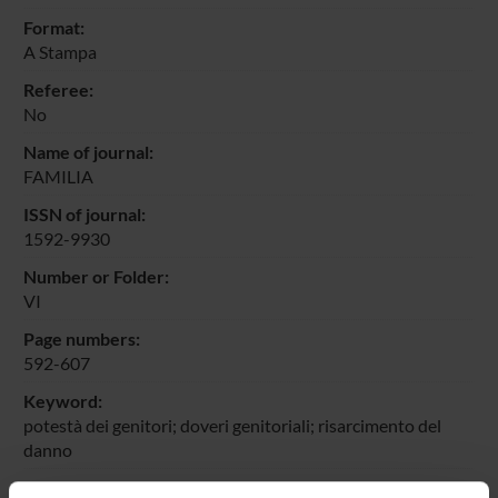
Format:
A Stampa
Referee:
No
Name of journal:
FAMILIA
ISSN of journal:
1592-9930
Number or Folder:
VI
Page numbers:
592-607
Keyword:
potestà dei genitori; doveri genitoriali; risarcimento del
danno
Short description of contents: