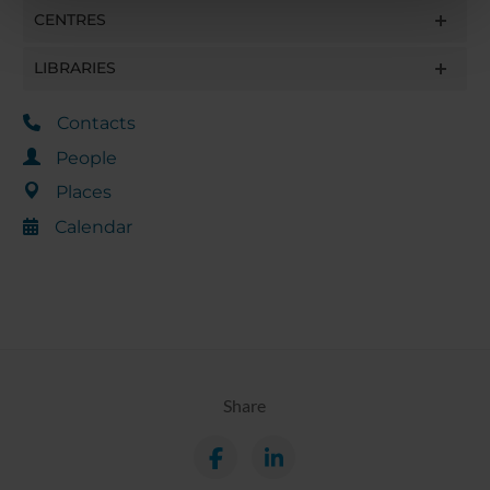
nostri partner che si occupano di analisi dei dati web,
CENTRES
pubblicità e social media, i quali potrebbero combinarle
con altre informazioni che hai fornito loro o che hanno
LIBRARIES
raccolto dal tuo utilizzo dei loro servizi.
Contacts
People
Places
Calendar
Share