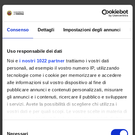
No recent seminar found relating to teaching Public
Comparative Law.
Consenso
Dettagli
Impostazioni degli annunci
In
STUDYING
Uso responsabile dei dati
COURSES
Noi e
i nostri 1022 partner
trattiamo i vostri dati
personali, ad esempio il vostro numero IP, utilizzando
PHD PROGRAMMES AND POSTGRADUATE
tecnologie come i cookie per memorizzare e accedere
TRAINING
alle informazioni sul vostro dispositivo al fine di
pubblicare annunci e contenuti personalizzati, misurare
Contacts
gli annunci e i contenuti, ricercare il pubblico e sviluppare
People
i servizi. Avete la possibilità di scegliere chi utilizza i
vostri dati e per quali scopi. Le vostre scelte in materia di
Places
privacy sono applicabili solo su questa proprietà digitale
Calendar
in cui avete effettuato le vostre scelte. È possibile
Selezione
modificare o revocare il proprio consenso in qualsiasi
Necessari
del