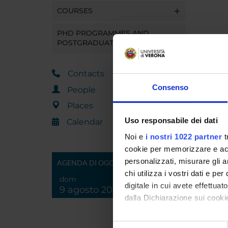
COURSES
PHD PROGRAMMES AND
POSTGRADUATE TRAINING
Contacts
Consenso
People
Places
Uso responsabile dei dati
Calendar
Noi e
i nostri 1022 partner
t
cookie per memorizzare e acce
personalizzati, misurare gli an
AGENDA DI OGGI
chi utilizza i vostri dati e pe
dom
digitale in cui avete effettua
9 agosto 2026
dalla Dichiarazione sui cookie
Con il tuo consenso, vorrem
Selezione