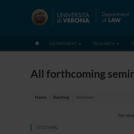
DEPARTMENT
RESEARCH
T
All forthcoming semin
Home
Teaching
Seminars
No rece
STUDYING