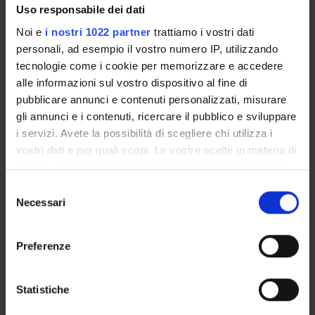
Uso responsabile dei dati
Componente
Noi e
i nostri 1022 partner
trattiamo i vostri dati
Veronica Azzari
personali, ad esempio il vostro numero IP, utilizzando
Componente
tecnologie come i cookie per memorizzare e accedere
Roxana Irina Dohotar
alle informazioni sul vostro dispositivo al fine di
Componente
pubblicare annunci e contenuti personalizzati, misurare
Greta Calabrese
gli annunci e i contenuti, ricercare il pubblico e sviluppare
Componente
i servizi. Avete la possibilità di scegliere chi utilizza i
Elisa Spiller
vostri dati e per quali scopi. Le vostre scelte in materia di
Componente
privacy sono applicabili solo su questa proprietà digitale
veronica Azzari
in cui avete effettuato le vostre scelte. È possibile
Selezione
membro esterno
modificare o revocare il proprio consenso in qualsiasi
Necessari
del
momento dalla Dichiarazione sui cookie o facendo clic
consenso
sull'icona di attivazione della privacy.
Preferenze
SEDUTE E VERBALI
Con il tuo consenso, vorremmo anche:
DOCUMENTI
raccogliere informazioni sulla tua posizione
Statistiche
geografica, con un'approssimazione di qualche