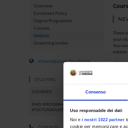
Cours
Overview
Enrolment Policy
NE
Degree Programme
Courses
There y
Notices
your st
Governing bodies
You can 
notices
International Students
MYUN
STUDYING
COURSES
Consenso
PHD PROGRAMMES AND
POSTGRADUATE TRAINING
Uso responsabile dei dati
Noi e
i nostri 1022 partner
t
cookie per memorizzare e acce
Contacts