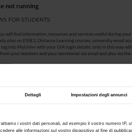
e not running
WS FOR STUDENTS
ou will find information, resources and services useful during your
udy plan on ESSE3, Distance Learning courses, university email acco
log into MyUnivr with your GIA login details: only in this way will 
 from your teachers and your secretariat via email and also via the
IVR
Dettagli
Impostazioni degli annunci
rattiamo i vostri dati personali, ad esempio il vostro numero IP, 
dere alle informazioni sul vostro dispositivo al fine di pubblica