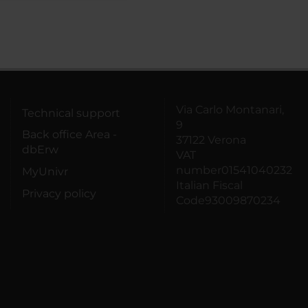
Via Carlo Montanari,
Technical support
9
Back office Area -
37122 Verona
dbErw
VAT
number01541040232
MyUnivr
Italian Fiscal
Privacy policy
Code93009870234