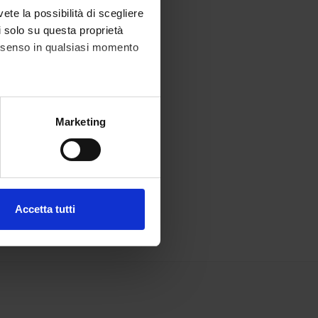
vete la possibilità di scegliere
li solo su questa proprietà
consenso in qualsiasi momento
alche metro,
Marketing
e specifiche (impronte
ezione dettagli
. Puoi
Accetta tutti
l media e per analizzare il
ostri partner che si occupano
azioni che hai fornito loro o