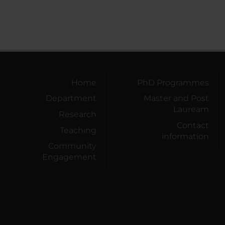
Home
PhD Programmes
Department
Master and Post
Lauream
Research
Contact
Teaching
information
Community
Engagement