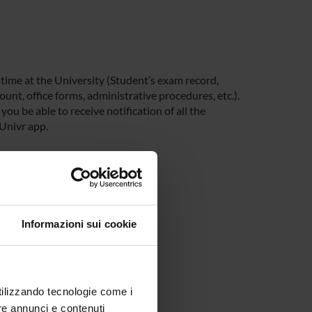
 time at the University (Student’s exam record,
unt, office forms, administrative procedures, etc.).
you be able to receive notification of all the
 Univr app.
Informazioni sui cookie
utilizzando tecnologie come i
re annunci e contenuti