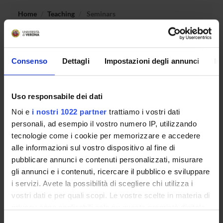
Home
Teaching
Seminars
No recent seminar found relating to teaching Sociology of
social networks in emergency situations.
Consenso
Dettagli
Impostazioni degli annunci
In
Uso responsabile dei dati
STUDYING
Noi e
i nostri 1022 partner
trattiamo i vostri dati
COURSES
personali, ad esempio il vostro numero IP, utilizzando
tecnologie come i cookie per memorizzare e accedere
PHD PROGRAMMES AND POSTGRADUATE
alle informazioni sul vostro dispositivo al fine di
TRAINING
pubblicare annunci e contenuti personalizzati, misurare
gli annunci e i contenuti, ricercare il pubblico e sviluppare
Contacts
i servizi. Avete la possibilità di scegliere chi utilizza i
People
vostri dati e per quali scopi. Le vostre scelte in materia di
privacy sono applicabili solo su questa proprietà digitale
Places
in cui avete effettuato le vostre scelte. È possibile
Selezione