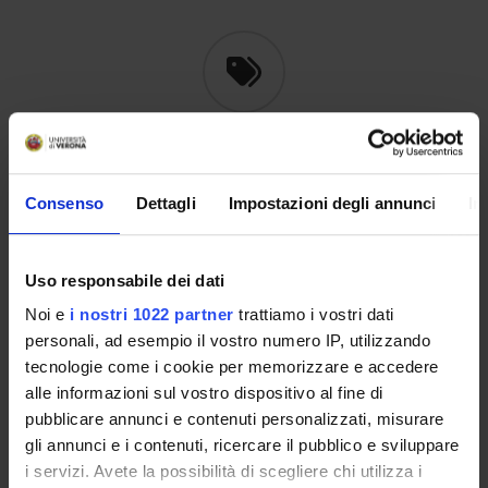
HIGHLIGHTS
Consenso
Dettagli
Impostazioni degli annunci
In
DIPARTIMENTO DI
POD - SCIENZE
ECCELLENZA
GIURIDICHE
Uso responsabile dei dati
Noi e
i nostri 1022 partner
trattiamo i vostri dati
personali, ad esempio il vostro numero IP, utilizzando
tecnologie come i cookie per memorizzare e accedere
WINTER SCHOOL -
COLLANA DI
EXPLORATIONS IN
DIPARTIMENTO
alle informazioni sul vostro dispositivo al fine di
CRITICAL LEGAL
GEOGRAPHIES
pubblicare annunci e contenuti personalizzati, misurare
gli annunci e i contenuti, ricercare il pubblico e sviluppare
i servizi. Avete la possibilità di scegliere chi utilizza i