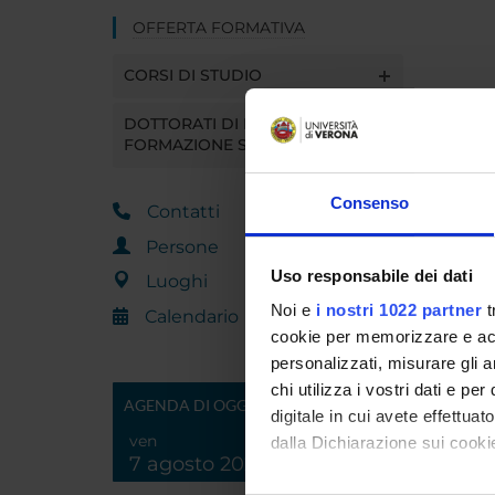
OFFERTA FORMATIVA
CORSI DI STUDIO
DOTTORATI DI RICERCA E
FORMAZIONE SUPERIORE
Consenso
Contatti
Persone
Uso responsabile dei dati
Luoghi
Noi e
i nostri 1022 partner
t
Calendario
cookie per memorizzare e acce
personalizzati, misurare gli an
chi utilizza i vostri dati e pe
AGENDA DI OGGI
digitale in cui avete effettua
ven
dalla Dichiarazione sui cookie
7 agosto 2026