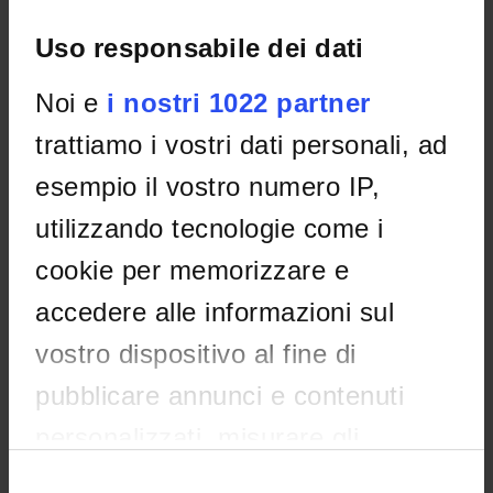
Uso responsabile dei dati
No recent seminar found relating to teaching Advanced
Criminal Law.
Noi e
i nostri 1022 partner
trattiamo i vostri dati personali, ad
STUDYING
esempio il vostro numero IP,
COURSES
utilizzando tecnologie come i
PHD PROGRAMMES AND POSTGRADUATE TRAINING
cookie per memorizzare e
accedere alle informazioni sul
Contacts
vostro dispositivo al fine di
People
Places
pubblicare annunci e contenuti
Calendar
personalizzati, misurare gli
annunci e i contenuti, ricercare il
Selezione