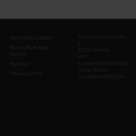
Via Carlo Montanari,
Technical support
9
Back office Area -
37122 Verona
dbErw
VAT
number01541040232
MyUnivr
Italian Fiscal
Privacy policy
Code93009870234