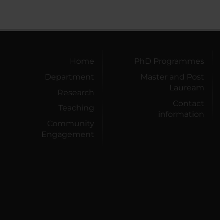
Home
PhD Programmes
Department
Master and Post
Lauream
Research
Contact
Teaching
information
Community
Engagement