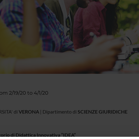
rom 2/19/20 to 4/1/20
SITA' di
VERONA
| Dipartimento di
SCIENZ
orio di Didattica Innovativa “IDEA”