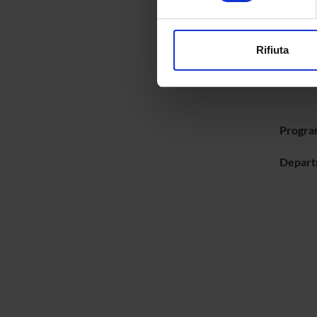
Approfondisci come vengono el
modificare o ritirare il tuo 
ATT
Rifiuta
Loc
Utilizziamo i cookie per perso
nostro traffico. Condividiamo 
di analisi dei dati web, pubbl
che hanno raccolto dal tuo uti
Progra
Depart