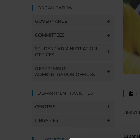
ORGANISATION
GOVERNANCE
COMMITTEES
STUDENT ADMINISTRATION
OFFICES
DEPARTMENT
ADMINISTRATION OFFICES
DEPARTMENT FACILITIES
f
CENTRES
UNIVER
LIBRARIES
Laborat
Contacts