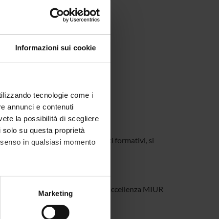
Informazioni sui cookie
utilizzando tecnologie come i
re annunci e contenuti
vete la possibilità di scegliere
li solo su questa proprietà
3. Per l'accreditamento dei crediti formativi, si
consenso in qualsiasi momento
 “IDEA” nell’ambito del Progetto di Eccellenza MIUR
alche metro,
Marketing
ona.
e specifiche (impronte