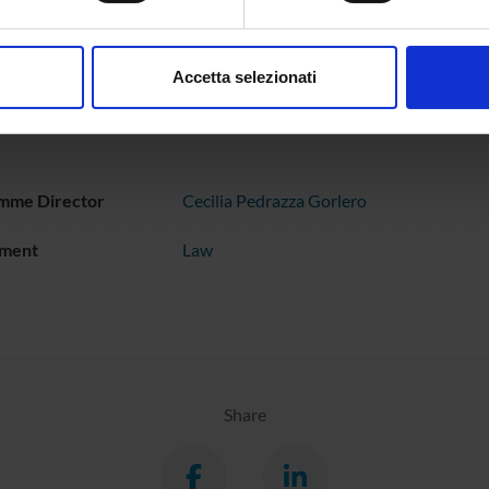
aborati i tuoi dati personali e imposta le tue preferenze nella
s
consenso in qualsiasi momento dalla Dichiarazione sui cookie.
ACHMENTS
Accetta selezionati
andina
(pdf, it, 1083 KB, 05/02/20)
nalizzare contenuti ed annunci, per fornire funzionalità dei socia
inoltre informazioni sul modo in cui utilizzi il nostro sito con i n
icità e social media, i quali potrebbero combinarle con altre inform
lizzo dei loro servizi.
mme Director
Cecilia Pedrazza Gorlero
ment
Law
Share