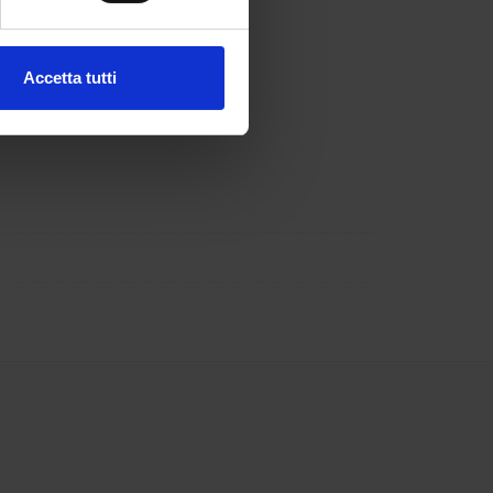
ezione dettagli
. Puoi
Accetta tutti
l media e per analizzare il
ostri partner che si occupano
azioni che hai fornito loro o