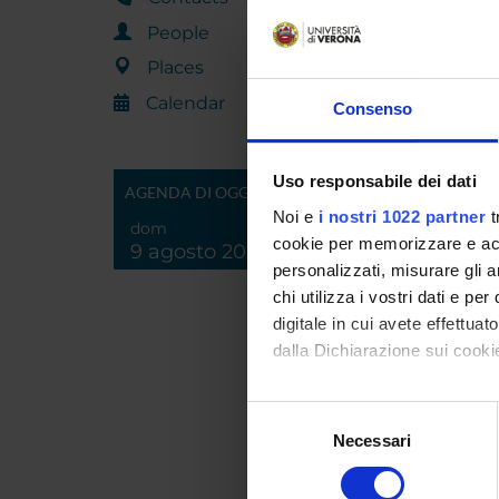
People
Places
Ius-Fi 
Calendar
Consenso
Attivit
Uso responsabile dei dati
AGENDA DI OGGI
L'ARTE
Noi e
i nostri 1022 partner
t
dom
cookie per memorizzare e acce
9 agosto 2026
personalizzati, misurare gli an
chi utilizza i vostri dati e pe
L'attivi
digitale in cui avete effettua
prega di
dalla Dichiarazione sui cookie
Con il tuo consenso, vorrem
Selezione
L’inizia
raccogliere informazi
Necessari
del
2018 – 
Identificare il tuo di
consenso
digitali).