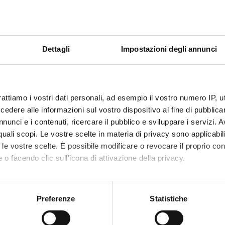
- Laboratorio Diritto e Cinema "Ius fiction"
Dettagli
Impostazioni degli annunci
à formativa – II semestre a.a. 2019/2020
 DI GIUDICARE
rattiamo i vostri dati personali, ad esempio il vostro numero IP, 
dere alle informazioni sul vostro dispositivo al fine di pubblica
nunci e i contenuti, ricercare il pubblico e sviluppare i servizi. A
r quali scopi. Le vostre scelte in materia di privacy sono applicabi
tà deve essere inserita nel piano di studi tramite la piattaforma Esse
to le vostre scelte. È possibile modificare o revocare il proprio 
 fare riferimento alla locandina allegata.
 o facendo clic sull'icona di attivazione della privacy.
mo anche:
tiva rientra tra le attività del Laboratorio di Didattica Innovativa
oni sulla tua posizione geografica, con un'approssimazione di qu
Preferenze
Statistiche
2022 del Dipartimento di Scienze Giuridiche dell’Università di Ver
spositivo, scansionandolo attivamente alla ricerca di caratteristich