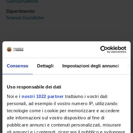
Giurisprudenza
Dipartimento
Scienze Giuridiche
COMPONENTI
Consenso
Dettagli
Impostazioni degli annunci
In
Laura Calafà
Chiara Leardini
Uso responsabile dei dati
Sebastiano Maurizio Messina
Noi e
i nostri 1022 partner
trattiamo i vostri dati
Sylvain Giovanni Nadalet
personali, ad esempio il vostro numero IP, utilizzando
Andrea Pilati
tecnologie come i cookie per memorizzare e accedere
alle informazioni sul vostro dispositivo al fine di
Franco Bastianello
pubblicare annunci e contenuti personalizzati, misurare
Maurizio Vanzan
gli annunci e i contenuti, ricercare il pubblico e sviluppare