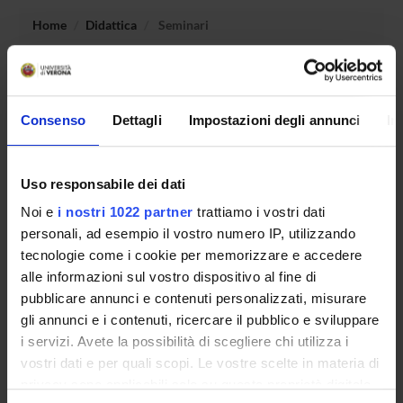
Home
Didattica
Seminari
Non è stato trovato alcun seminario relativo
all'insegnamento Storia del pensiero giuridico moderno.
Consenso
Dettagli
Impostazioni degli annunci
In
OFFERTA FORMATIVA
Uso responsabile dei dati
Noi e
i nostri 1022 partner
trattiamo i vostri dati
CORSI DI STUDIO
personali, ad esempio il vostro numero IP, utilizzando
tecnologie come i cookie per memorizzare e accedere
DOTTORATI DI RICERCA E FORMAZIONE
SUPERIORE
alle informazioni sul vostro dispositivo al fine di
pubblicare annunci e contenuti personalizzati, misurare
gli annunci e i contenuti, ricercare il pubblico e sviluppare
Contatti
i servizi. Avete la possibilità di scegliere chi utilizza i
Persone
vostri dati e per quali scopi. Le vostre scelte in materia di
Luoghi
privacy sono applicabili solo su questa proprietà digitale