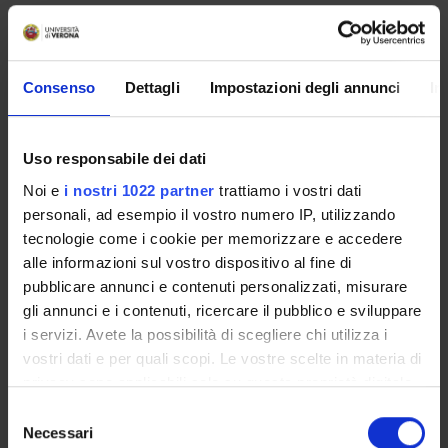
No recent seminar found relating to teaching Civil Law 1.
Consenso
Dettagli
Impostazioni degli annunci
In
STUDYING
Uso responsabile dei dati
COURSES
Noi e
i nostri 1022 partner
trattiamo i vostri dati
personali, ad esempio il vostro numero IP, utilizzando
PHD PROGRAMMES AND POSTGRADUATE
TRAINING
tecnologie come i cookie per memorizzare e accedere
alle informazioni sul vostro dispositivo al fine di
pubblicare annunci e contenuti personalizzati, misurare
Contacts
gli annunci e i contenuti, ricercare il pubblico e sviluppare
People
i servizi. Avete la possibilità di scegliere chi utilizza i
Places
vostri dati e per quali scopi. Le vostre scelte in materia di
Calendar
privacy sono applicabili solo su questa proprietà digitale
in cui avete effettuato le vostre scelte. È possibile
Selezione
modificare o revocare il proprio consenso in qualsiasi
Necessari
del