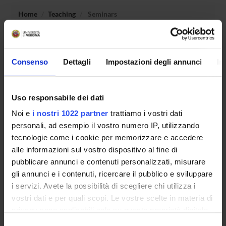
Home
Teaching
Seminars
No recent seminar found relating to teaching Law and
regulation of banking and financial markets.
Consenso
Dettagli
Impostazioni degli annunci
In
Uso responsabile dei dati
STUDYING
Noi e
i nostri 1022 partner
trattiamo i vostri dati
COURSES
personali, ad esempio il vostro numero IP, utilizzando
tecnologie come i cookie per memorizzare e accedere
PHD PROGRAMMES AND POSTGRADUATE
alle informazioni sul vostro dispositivo al fine di
TRAINING
pubblicare annunci e contenuti personalizzati, misurare
gli annunci e i contenuti, ricercare il pubblico e sviluppare
Contacts
i servizi. Avete la possibilità di scegliere chi utilizza i
People
vostri dati e per quali scopi. Le vostre scelte in materia di
privacy sono applicabili solo su questa proprietà digitale
Places
in cui avete effettuato le vostre scelte. È possibile
Selezione