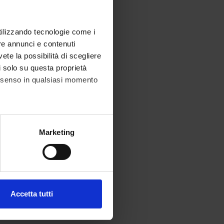
utilizzando tecnologie come i
re annunci e contenuti
vete la possibilità di scegliere
li solo su questa proprietà
consenso in qualsiasi momento
alche metro,
Marketing
e specifiche (impronte
ezione dettagli
. Puoi
Accetta tutti
l media e per analizzare il
ostri partner che si occupano