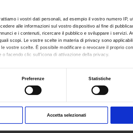
rattiamo i vostri dati personali, ad esempio il vostro numero IP, 
dere alle informazioni sul vostro dispositivo al fine di pubblica
nunci e i contenuti, ricercare il pubblico e sviluppare i servizi. A
r quali scopi. Le vostre scelte in materia di privacy sono applicabi
to le vostre scelte. È possibile modificare o revocare il proprio 
 o facendo clic sull'icona di attivazione della privacy.
mo anche:
oni sulla tua posizione geografica, con un'approssimazione di qu
Preferenze
Statistiche
spositivo, scansionandolo attivamente alla ricerca di caratteristich
aborati i tuoi dati personali e imposta le tue preferenze nella
s
consenso in qualsiasi momento dalla Dichiarazione sui cookie.
Accetta selezionati
nalizzare contenuti ed annunci, per fornire funzionalità dei socia
inoltre informazioni sul modo in cui utilizzi il nostro sito con i n