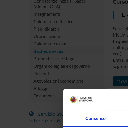
Corso
Conoscenze iniziali - Saperi
Minimi (OFA)
Insegnamenti
PER
Calendario didattico
Se sei g
Piani didattici
MyUniv
Orario lezioni
In quest
Calendario esami
online, 
Bacheca avvisi
ecc.).
Proposte tesi e stage
Entra in
Organi collegiali e di governo
segreter
Docenti
Agevolazioni economiche
MYUN
Alloggi
Documenti
Servizio Studenti
Consenso
Internazionali