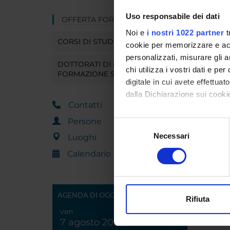
Uso responsabile dei dati
OFFERTA FORMATIVA
Noi e
i nostri 1022 partner
t
CORSI DI STUDIO
cookie per memorizzare e acce
personalizzati, misurare gli an
DOTTORATI DI RICERCA E
chi utilizza i vostri dati e pe
FORMAZIONE SUPERIORE
digitale in cui avete effettua
dalla Dichiarazione sui cookie
Contatti
Con il tuo consenso, vorrem
Persone
Selezione
raccogliere informazi
Necessari
del
Luoghi
Identificare il tuo di
consenso
Calendario
digitali).
Approfondisci come vengono el
modificare o ritirare il tuo 
AGENDA DI OGGI
Rifiuta
Utilizziamo i cookie per perso
ven
7 agosto 2026
nostro traffico. Condividiamo 