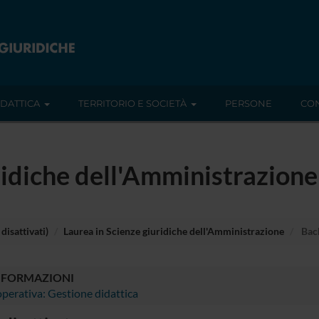
IDATTICA
TERRITORIO E SOCIETÀ
PERSONE
CON
ridiche dell'Amministrazione
disattivati)
Laurea in Scienze giuridiche dell'Amministrazione
Bach
NFORMAZIONI
perativa: Gestione didattica