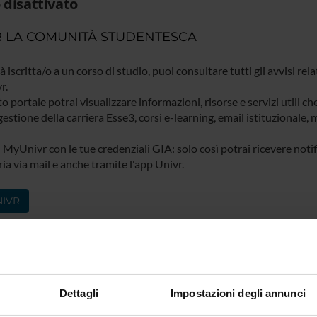
 disattivato
 LA COMUNITÀ STUDENTESCA
ià iscritta/o a un corso di studio, puoi consultare tutti gli avvisi rela
r.
o portale potrai visualizzare informazioni, risorse e servizi utili ch
gestione della carriera Esse3, corsi e-learning, email istituzionale
 MyUnivr con le tue credenziali GIA: solo così potrai ricevere notific
ia via mail e anche tramite l'app Univr.
IVR
Dettagli
Impostazioni degli annunci