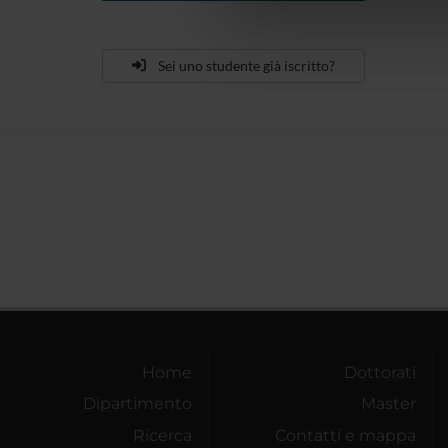
di analisi dei dati web, pubbl
che hanno raccolto dal tuo uti
Sei uno studente già iscritto?
Home
Dottorati
Dipartimento
Master
Ricerca
Contatti e mappa