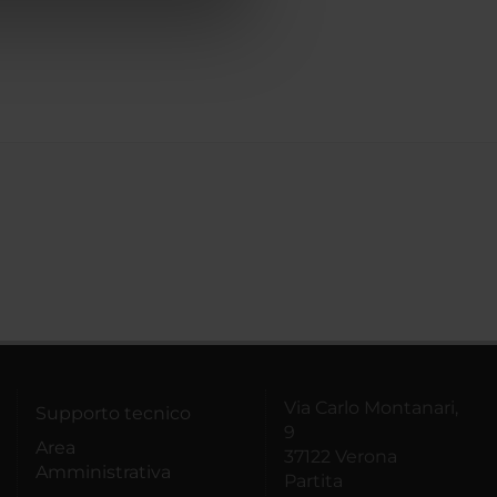
azioni che hai fornito loro o
Via Carlo Montanari,
Supporto tecnico
9
Area
37122 Verona
Amministrativa
Partita