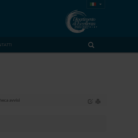
TATTI
eca avvisi