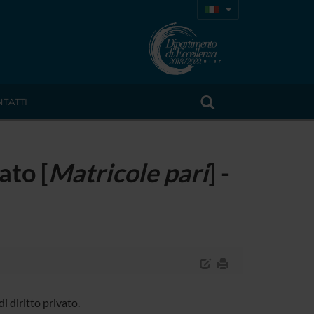
TATTI
ato [
Matricole pari
] -
i diritto privato.