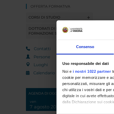
OFFERTA FORMATIVA
CORSI DI STUDIO
DOTTORATI DI RICERCA E
FORMAZIONE SUPERIORE
Consenso
Contatti
Persone
Uso responsabile dei dati
Luoghi
Noi e
i nostri 1022 partner
t
Calendario
cookie per memorizzare e acce
personalizzati, misurare gli an
chi utilizza i vostri dati e pe
AGENDA DI OGGI
digitale in cui avete effettua
ven
dalla Dichiarazione sui cookie
7 agosto 2026