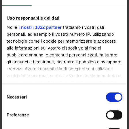
C.D.E.
Uso responsabile dei dati
Noi e
i nostri 1022 partner
trattiamo i vostri dati
personali, ad esempio il vostro numero IP, utilizzando
tecnologie come i cookie per memorizzare e accedere
ORGANIZZAZIONE
alle informazioni sul vostro dispositivo al fine di
pubblicare annunci e contenuti personalizzati, misurare
GOVERNANCE
gli annunci e i contenuti, ricercare il pubblico e sviluppare
i servizi. Avete la possibilità di scegliere chi utilizza i
COMMISSIONI
vostri dati e per quali scopi. Le vostre scelte in materia di
privacy sono applicabili solo su questa proprietà digitale
SERVIZI DI SEGRETERIA STUDENTI
in cui avete effettuato le vostre scelte. È possibile
Selezione
UFFICI E STRUTTURE DI SERVIZIO
modificare o revocare il proprio consenso in qualsiasi
Necessari
del
momento dalla Dichiarazione sui cookie o facendo clic
consenso
sull'icona di attivazione della privacy.
STRUTTURE DEL DIPARTIMENTO
Preferenze
CENTRI
Con il tuo consenso, vorremmo anche: