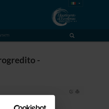
TATTI
rogredito -
ernazionale progredito.