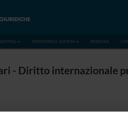
IDATTICA
TERRITORIO E SOCIETÀ
PERSONE
CON
ari - Diritto internazionale p
tato trovato alcun seminario relativo all'insegnamento Diritto int