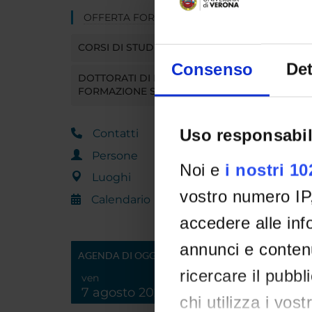
OFFERTA FORMATIVA
CORSI DI STUDIO
Consenso
Det
DOTTORATI DI RICERCA E
FORMAZIONE SUPERIORE
Uso responsabil
Contatti
Persone
Noi e
i nostri 1
Luoghi
vostro numero IP
Calendario
accedere alle info
annunci e contenu
AGENDA DI OGGI
ricercare il pubbl
ven
7 agosto 2026
chi utilizza i vos