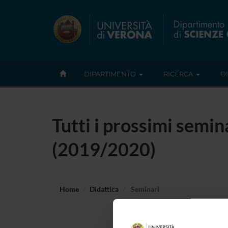
DIPARTIMENTO
RICERCA
D
Tutti i prossimi semin
(2019/2020)
Home
Didattica
Seminari
Non è s