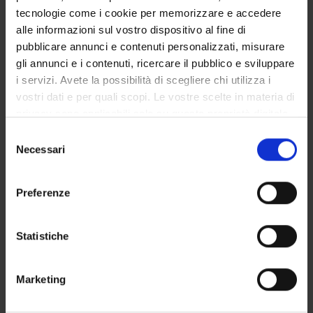
Giulia Ferrari
tecnologie come i cookie per memorizzare e accedere
alle informazioni sul vostro dispositivo al fine di
Delia Ferri
pubblicare annunci e contenuti personalizzati, misurare
Giampietro Ferri
gli annunci e i contenuti, ricercare il pubblico e sviluppare
Professore ordinario
i servizi. Avete la possibilità di scegliere chi utilizza i
vostri dati e per quali scopi. Le vostre scelte in materia di
Matteo Nicolini
privacy sono applicabili solo su questa proprietà digitale
Professore ordinario
in cui avete effettuato le vostre scelte. È possibile
Selezione
modificare o revocare il proprio consenso in qualsiasi
Necessari
del
momento dalla Dichiarazione sui cookie o facendo clic
consenso
AREE DI RICERCA COINVOLTE DAL PROGETTO
sull'icona di attivazione della privacy.
Preferenze
Constitutional Law
Con il tuo consenso, vorremmo anche:
raccogliere informazioni sulla tua posizione
Statistiche
geografica, con un'approssimazione di qualche
metro,
Marketing
ATTIVITÀ
Identificare il tuo dispositivo, scansionandolo
attivamente alla ricerca di caratteristiche specifiche
AREE DI RICERCA