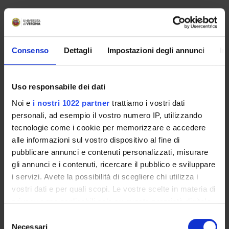
No recent seminar found relating to teaching Safe and
security law.
Consenso
Dettagli
Impostazioni degli annunci
In
STUDYING
Uso responsabile dei dati
COURSES
Noi e
i nostri 1022 partner
trattiamo i vostri dati
personali, ad esempio il vostro numero IP, utilizzando
PHD PROGRAMMES AND POSTGRADUATE
tecnologie come i cookie per memorizzare e accedere
TRAINING
alle informazioni sul vostro dispositivo al fine di
pubblicare annunci e contenuti personalizzati, misurare
Contacts
gli annunci e i contenuti, ricercare il pubblico e sviluppare
People
i servizi. Avete la possibilità di scegliere chi utilizza i
vostri dati e per quali scopi. Le vostre scelte in materia di
Places
privacy sono applicabili solo su questa proprietà digitale
Calendar
in cui avete effettuato le vostre scelte. È possibile
Selezione
modificare o revocare il proprio consenso in qualsiasi
Necessari
del