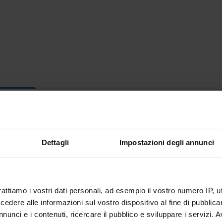
Terza missione
Ricerca
Progetti
Incaric
ttica
0
EGNAMENTI
Dettagli
Impostazioni degli annunci
menti attivi nel periodo selezionato:
0
.
ull'insegnamento per vedere orari e dettagli del corso.
rattiamo i vostri dati personali, ad esempio il vostro numero IP, 
dere alle informazioni sul vostro dispositivo al fine di pubblica
nunci e i contenuti, ricercare il pubblico e sviluppare i servizi. A