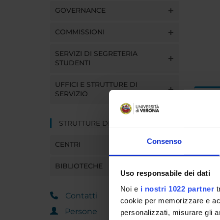
GOVERNANCE
COMMISSIONI
SERVIZI DI SEGRETERIA
STUDENTI
UFFICI E STRUTTURE DI
SERVIZIO
Dida
STRUTTURE DEL DIPARTIMENTO
INS
Consenso
CENTRI
Insegna
Clicca s
BIBLIOTECHE
Uso responsabile dei dati
Noi e
i nostri 1022 partner
t
Contatti
cookie per memorizzare e acce
Persone
personalizzati, misurare gli an