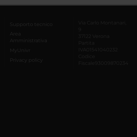
Via Carlo Montanari,
Supporto tecnico
9
Area
37122 Verona
Amministrativa
Partita
IVA01541040232
MyUnivr
Codice
Privacy policy
Fiscale93009870234