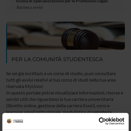
Scuola di Specializzazione per le Professioni Legali
Bacheca avvisi
PER LA COMUNITÀ STUDENTESCA
Se sei già iscritta/o a un corso di studio, puoi consultare
tutti gli avvisi relativi al tuo corso di studi nella tua area
riservata MyUnivr.
In questo portale potrai visualizzare informazioni, risorse e
servizi utili che riguardano la tua carriera universitaria
(libretto online, gestione della carriera Esse3, corsi e-
learning, email istituzionale, modulistica di segreteria,
procedure amministrative, ecc.).
Entra in MyUnivr con le tue credenziali GIA: solo così