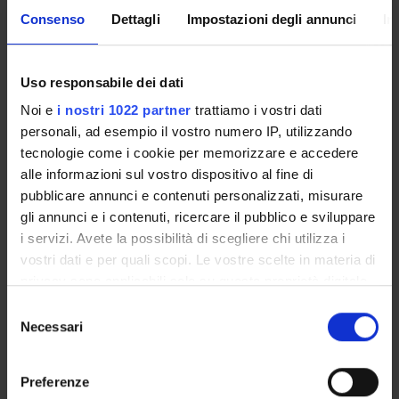
potrai ricevere notifica di tutti gli avvisi dei tuoi docenti e
della tua segreteria via mail e anche tramite l'app Univr.
Consenso
Dettagli
Impostazioni degli annunci
In
MYUNIVR
Uso responsabile dei dati
Noi e
i nostri 1022 partner
trattiamo i vostri dati
personali, ad esempio il vostro numero IP, utilizzando
Presentazione
tecnologie come i cookie per memorizzare e accedere
Come iscriversi e Requisiti di ammissione
alle informazioni sul vostro dispositivo al fine di
Piani didattici
pubblicare annunci e contenuti personalizzati, misurare
Insegnamenti
gli annunci e i contenuti, ricercare il pubblico e sviluppare
i servizi. Avete la possibilità di scegliere chi utilizza i
Bacheca avvisi
vostri dati e per quali scopi. Le vostre scelte in materia di
Organi collegiali e di governo
privacy sono applicabili solo su questa proprietà digitale
Documenti
in cui avete effettuato le vostre scelte. È possibile
Selezione
modificare o revocare il proprio consenso in qualsiasi
Necessari
del
OFFERTA FORMATIVA
momento dalla Dichiarazione sui cookie o facendo clic
consenso
sull'icona di attivazione della privacy.
CORSI DI STUDIO
Preferenze