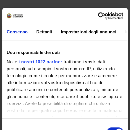
Non è stato trovato alcun seminario relativo
all'insegnamento Diritto dell'Unione europea.
Consenso
Dettagli
Impostazioni degli annunci
In
OFFERTA FORMATIVA
Uso responsabile dei dati
CORSI DI STUDIO
Noi e
i nostri 1022 partner
trattiamo i vostri dati
personali, ad esempio il vostro numero IP, utilizzando
DOTTORATI DI RICERCA E FORMAZIONE
SUPERIORE
tecnologie come i cookie per memorizzare e accedere
alle informazioni sul vostro dispositivo al fine di
pubblicare annunci e contenuti personalizzati, misurare
Contatti
gli annunci e i contenuti, ricercare il pubblico e sviluppare
Persone
i servizi. Avete la possibilità di scegliere chi utilizza i
Luoghi
vostri dati e per quali scopi. Le vostre scelte in materia di
Calendario
privacy sono applicabili solo su questa proprietà digitale
in cui avete effettuato le vostre scelte. È possibile
Selezione