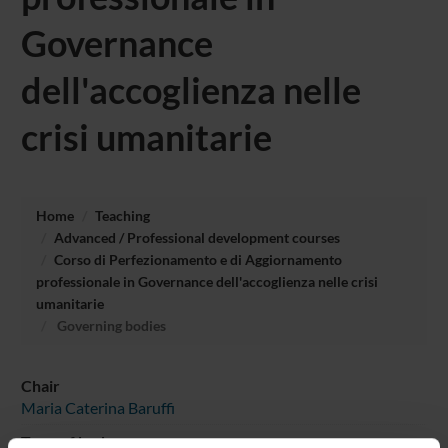
Governance
dell'accoglienza nelle
crisi umanitarie
Home
Teaching
Advanced / Professional development courses
Corso di Perfezionamento e di Aggiornamento
professionale in Governance dell'accoglienza nelle crisi
umanitarie
Governing bodies
Chair
Maria Caterina Baruffi
Type of body