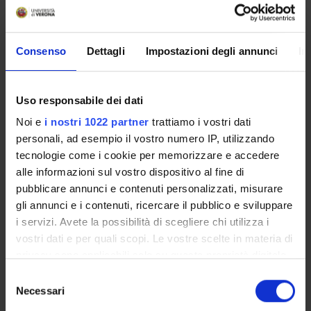
Committee
Department
Law
Consenso
Dettagli
Impostazioni degli annunci
In
Main Department
Law
Uso responsabile dei dati
Noi e
i nostri 1022 partner
trattiamo i vostri dati
personali, ad esempio il vostro numero IP, utilizzando
tecnologie come i cookie per memorizzare e accedere
RECORDS AND DOCUMENTS
alle informazioni sul vostro dispositivo al fine di
pubblicare annunci e contenuti personalizzati, misurare
gli annunci e i contenuti, ricercare il pubblico e sviluppare
i servizi. Avete la possibilità di scegliere chi utilizza i
vostri dati e per quali scopi. Le vostre scelte in materia di
Overview
privacy sono applicabili solo su questa proprietà digitale
Enrolment Policy
in cui avete effettuato le vostre scelte. È possibile
Selezione
Degree Programme
modificare o revocare il proprio consenso in qualsiasi
Necessari
del
Courses
momento dalla Dichiarazione sui cookie o facendo clic
consenso