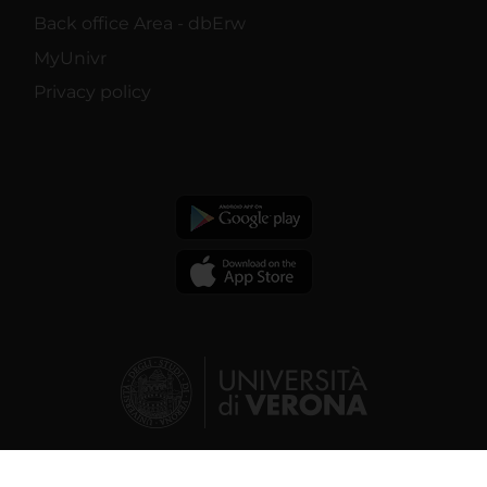
Back office Area - dbErw
MyUnivr
Privacy policy
© 2026 | Verona University