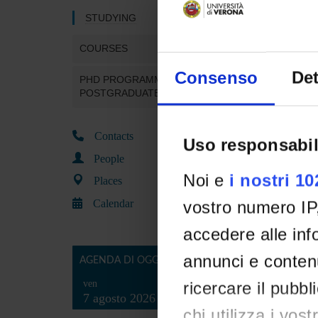
STUDYING
COURSES
Consenso
Det
PHD PROGRAMMES AND
POSTGRADUATE TRAINING
Contacts
Uso responsabil
People
Noi e
i nostri 1
Places
Calendar
vostro numero IP
accedere alle info
annunci e contenu
AGENDA DI OGGI
ven
ricercare il pubbl
7 agosto 2026
chi utilizza i vos