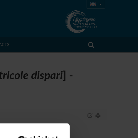
ACTS
ricole dispari
] -