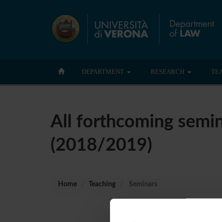
DEPARTMENT
RESEARCH
TE
All forthcoming semin
(2018/2019)
Home
Teaching
Seminars
No rece