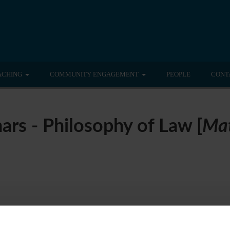
ACHING
COMMUNITY ENGAGEMENT
PEOPLE
CONT
ars - Philosophy of Law [
Mat
nt seminar found relating to teaching Philosophy of Law.