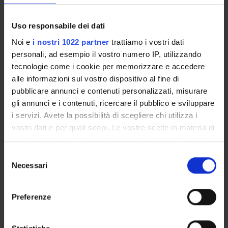
GIURIDICHE ED ECONOMICHE
Uso responsabile dei dati
Location: Verona
Noi e
i nostri 1022 partner
trattiamo i vostri dati
COURSE NOT RUNNING
personali, ad esempio il vostro numero IP, utilizzando
tecnologie come i cookie per memorizzare e accedere
COSTITUZIONE ITALIANA E
alle informazioni sul vostro dispositivo al fine di
pubblicare annunci e contenuti personalizzati, misurare
INTEGRAZIONE EUROPEA. DIRITTI
gli annunci e i contenuti, ricercare il pubblico e sviluppare
SOCIALI E COMPATIBILITÀ
i servizi. Avete la possibilità di scegliere chi utilizza i
vostri dati e per quali scopi. Le vostre scelte in materia di
ECONOMICHE
privacy sono applicabili solo su questa proprietà digitale
in cui avete effettuato le vostre scelte. È possibile
Selezione
Location: Verona
modificare o revocare il proprio consenso in qualsiasi
Necessari
del
momento dalla Dichiarazione sui cookie o facendo clic
consenso
COURSE NOT RUNNING
sull'icona di attivazione della privacy.
Preferenze
IMPRESA SOCIALE, SOCIALITÀ
Con il tuo consenso, vorremmo anche:
DELL’IMPRESA, L’IMPRESA NELLA
raccogliere informazioni sulla tua posizione