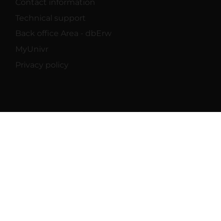
Contact information
Technical support
Back office Area - dbErw
MyUnivr
Privacy policy