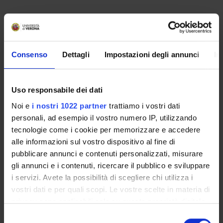
Non è stato trovato alcun seminario relativo
all'insegnamento Diritto costituzionale 2 (b).
Consenso
Dettagli
Impostazioni degli annunci
In
OFFERTA FORMATIVA
Uso responsabile dei dati
CORSI DI STUDIO
Noi e
i nostri 1022 partner
trattiamo i vostri dati
personali, ad esempio il vostro numero IP, utilizzando
DOTTORATI DI RICERCA E FORMAZIONE
SUPERIORE
tecnologie come i cookie per memorizzare e accedere
alle informazioni sul vostro dispositivo al fine di
pubblicare annunci e contenuti personalizzati, misurare
Contatti
gli annunci e i contenuti, ricercare il pubblico e sviluppare
Persone
i servizi. Avete la possibilità di scegliere chi utilizza i
Luoghi
vostri dati e per quali scopi. Le vostre scelte in materia di
Calendario
privacy sono applicabili solo su questa proprietà digitale
in cui avete effettuato le vostre scelte. È possibile
Selezione