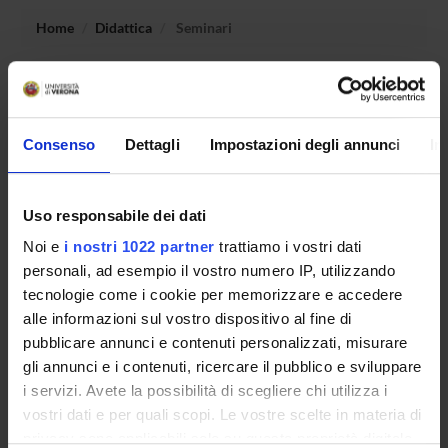
Home
Didattica
Seminari
Non è stato trovato alcun seminario relativo
all'insegnamento Conoscenza della lingua francese
(certificazione CLA).
Consenso
Dettagli
Impostazioni degli annunci
In
Uso responsabile dei dati
OFFERTA FORMATIVA
Noi e
i nostri 1022 partner
trattiamo i vostri dati
CORSI DI STUDIO
personali, ad esempio il vostro numero IP, utilizzando
tecnologie come i cookie per memorizzare e accedere
DOTTORATI DI RICERCA E FORMAZIONE
alle informazioni sul vostro dispositivo al fine di
SUPERIORE
pubblicare annunci e contenuti personalizzati, misurare
gli annunci e i contenuti, ricercare il pubblico e sviluppare
Contatti
i servizi. Avete la possibilità di scegliere chi utilizza i
Persone
vostri dati e per quali scopi. Le vostre scelte in materia di
privacy sono applicabili solo su questa proprietà digitale
Luoghi