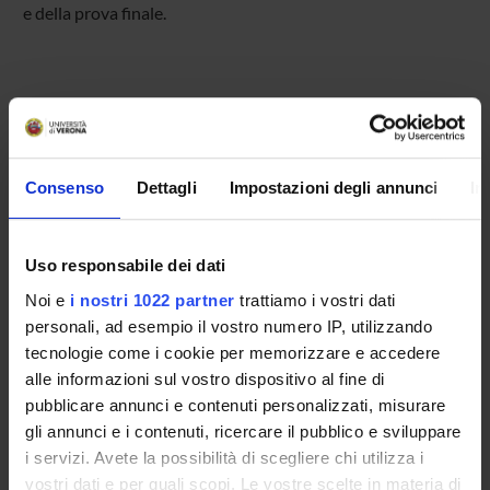
e della prova finale.
MEMBERS
Consenso
Dettagli
Impostazioni degli annunci
In
Piero Bellante
Annalisa Ciampi
Uso responsabile dei dati
Maurizio Montemagno
Noi e
i nostri 1022 partner
trattiamo i vostri dati
Matteo Ortino
personali, ad esempio il vostro numero IP, utilizzando
tecnologie come i cookie per memorizzare e accedere
Maria Grazia Ortoleva
alle informazioni sul vostro dispositivo al fine di
Pasquale Pistone
pubblicare annunci e contenuti personalizzati, misurare
gli annunci e i contenuti, ricercare il pubblico e sviluppare
i servizi. Avete la possibilità di scegliere chi utilizza i
RECORDS AND DOCUMENTS
vostri dati e per quali scopi. Le vostre scelte in materia di