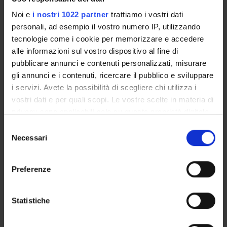
Classe di appartenenza : CP - Classe per i Corsi
Noi e
i nostri 1022 partner
trattiamo i vostri dati
di Perfezionamento (Ateneo)
personali, ad esempio il vostro numero IP, utilizzando
Sede : Vicenza
tecnologie come i cookie per memorizzare e accedere
alle informazioni sul vostro dispositivo al fine di
pubblicare annunci e contenuti personalizzati, misurare
Corso di Perfezionamento e aggiornamento
gli annunci e i contenuti, ricercare il pubblico e sviluppare
i servizi. Avete la possibilità di scegliere chi utilizza i
professionale in Nuovi profili del diritto
vostri dati e per quali scopi. Le vostre scelte in materia di
areonautico
privacy sono applicabili solo su questa proprietà digitale
in cui avete effettuato le vostre scelte. È possibile
Selezione
Classe di appartenenza : CP - Classe per i Corsi
modificare o revocare il proprio consenso in qualsiasi
Necessari
del
momento dalla Dichiarazione sui cookie o facendo clic
di Perfezionamento (Ateneo)
consenso
sull'icona di attivazione della privacy.
Sede : Verona
Preferenze
Con il tuo consenso, vorremmo anche:
raccogliere informazioni sulla tua posizione
Corso di perfezionamento e aggiornamento
Statistiche
geografica, con un'approssimazione di qualche
professionale in Processo civile e
metro,