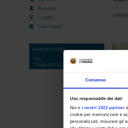
Persone
UNIVER
Luoghi
Calendario
AGENDA DI OGGI
Carce
ven
7 agosto 2026
Giovedì
Venerdì
Consenso
Sala Ja
Uso responsabile dei dati
Noi e
i nostri 1022 partner
t
cookie per memorizzare e acce
PROG
personalizzati, misurare gli an