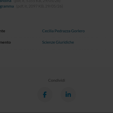
andina
(pdf, it, 5355 KB, 29/05/26)
ogramma
(pdf, it, 2097 KB, 29/05/26)
nte
Cecilia Pedrazza Gorlero
imento
Scienze Giuridiche
Condividi