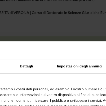
SITÀ di
VERONA |
Corso di Dottorato in Scienze Giuridiche Eu
re e Diritto fra tradizione giuridica e sistema normativo vigente
 18 giugno 2026 - ore 15.30
 19 giugno 2026 - ore 10.00
Dettagli
Impostazioni degli annunci
copo d’Ardizzone (Dipartimento di Scienze Giuridiche - Via C. M
rattiamo i vostri dati personali, ad esempio il vostro numero IP, 
dere alle informazioni sul vostro dispositivo al fine di pubblica
RAMMA COMPLETO
QUI
nunci e i contenuti, ricercare il pubblico e sviluppare i servizi. A