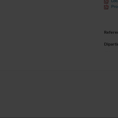
Loc
Pr
Refere
Dipart