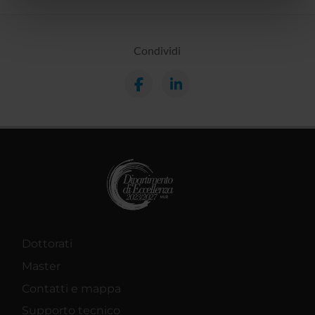
nostri partner che si occupano di analisi dei dati web,
pubblicità e social media, i quali potrebbero combinarle
con altre informazioni che hai fornito loro o che hanno
Condividi
raccolto dal tuo utilizzo dei loro servizi.
Dottorati
Master
Contatti e mappa
Supporto tecnico