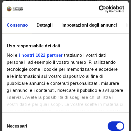
fallimentare. La monografia è stata pubblicata in edizione
provvisoria a cura della Libreria Universitaria
Consenso
Dettagli
Impostazioni degli annunci
In
ENTI FINANZIATORI:
Finanziamento:
assegnato e gestito dal Dipartimento
Uso responsabile dei dati
Noi e
i nostri 1022 partner
trattiamo i vostri dati
personali, ad esempio il vostro numero IP, utilizzando
PARTECIPANTI AL PROGETTO
tecnologie come i cookie per memorizzare e accedere
Federica Pasquariello
alle informazioni sul vostro dispositivo al fine di
Professore ordinario
pubblicare annunci e contenuti personalizzati, misurare
gli annunci e i contenuti, ricercare il pubblico e sviluppare
i servizi. Avete la possibilità di scegliere chi utilizza i
vostri dati e per quali scopi. Le vostre scelte in materia di
privacy sono applicabili solo su questa proprietà digitale
ATTIVITÀ
in cui avete effettuato le vostre scelte. È possibile
Selezione
modificare o revocare il proprio consenso in qualsiasi
Necessari
AREE DI RICERCA
del