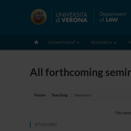
DEPARTMENT
RESEARCH
T
All forthcoming semin
Home
Teaching
Seminars
No rece
STUDYING