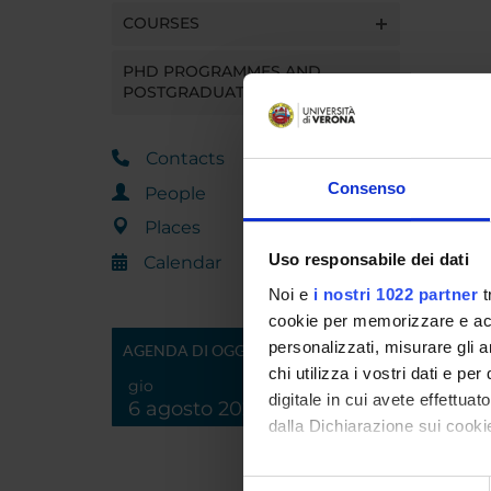
COURSES
PHD PROGRAMMES AND
POSTGRADUATE TRAINING
Contacts
Consenso
People
Places
Uso responsabile dei dati
Calendar
Noi e
i nostri 1022 partner
t
cookie per memorizzare e acce
personalizzati, misurare gli an
AGENDA DI OGGI
chi utilizza i vostri dati e pe
gio
digitale in cui avete effettua
6 agosto 2026
dalla Dichiarazione sui cookie
Con il tuo consenso, vorrem
Selezione