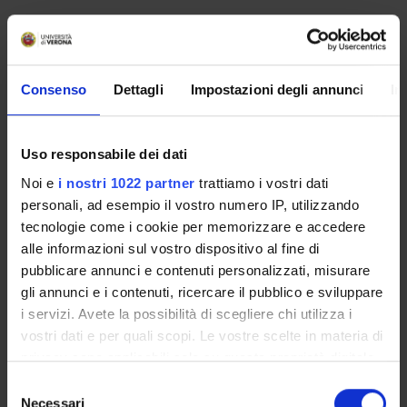
No recent seminar found relating to teaching Legal
Medicine.
Consenso
Dettagli
Impostazioni degli annunci
In
STUDYING
Uso responsabile dei dati
COURSES
Noi e
i nostri 1022 partner
trattiamo i vostri dati
personali, ad esempio il vostro numero IP, utilizzando
PHD PROGRAMMES AND POSTGRADUATE
tecnologie come i cookie per memorizzare e accedere
TRAINING
alle informazioni sul vostro dispositivo al fine di
pubblicare annunci e contenuti personalizzati, misurare
Contacts
gli annunci e i contenuti, ricercare il pubblico e sviluppare
People
i servizi. Avete la possibilità di scegliere chi utilizza i
vostri dati e per quali scopi. Le vostre scelte in materia di
Places
privacy sono applicabili solo su questa proprietà digitale
Calendar
in cui avete effettuato le vostre scelte. È possibile
Selezione
modificare o revocare il proprio consenso in qualsiasi
Necessari
del