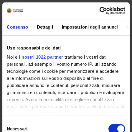
MYUNIVR
Consenso
Dettagli
Impostazioni degli annunci
In
Overview
Enrolment Policy
Uso responsabile dei dati
ENTRY REQUIREMENTS (OFA)
Noi e
i nostri 1022 partner
trattiamo i vostri dati
Courses
personali, ad esempio il vostro numero IP, utilizzando
Academic Calendar
tecnologie come i cookie per memorizzare e accedere
Degree Programme
alle informazioni sul vostro dispositivo al fine di
Lesson timetable
pubblicare annunci e contenuti personalizzati, misurare
Exam calendar
gli annunci e i contenuti, ricercare il pubblico e sviluppare
Notices
i servizi. Avete la possibilità di scegliere chi utilizza i
Thesis and internship proposals
vostri dati e per quali scopi. Le vostre scelte in materia di
Governing bodies
privacy sono applicabili solo su questa proprietà digitale
Faculty staff
in cui avete effettuato le vostre scelte. È possibile
Selezione
Scholarships and Grants
modificare o revocare il proprio consenso in qualsiasi
Necessari
del