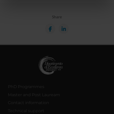
informazioni sul modo in cui utilizzi il nostro sito con i
nostri partner che si occupano di analisi dei dati web,
pubblicità e social media, i quali potrebbero combinarle
Share
con altre informazioni che hai fornito loro o che hanno
raccolto dal tuo utilizzo dei loro servizi.
PhD Programmes
Master and Post Lauream
Contact information
Technical support