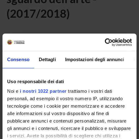
(2017/2018)
Home
Didattica
Seminari
Non è stato trovato alcun seminario relativo
Consenso
Dettagli
Impostazioni degli annunci
In
all'insegnamento Armonie e disarmonie. giustizia e
composizione del conflitto nello sguardo dell’arte.
Uso responsabile dei dati
Noi e
i nostri 1022 partner
trattiamo i vostri dati
OFFERTA FORMATIVA
personali, ad esempio il vostro numero IP, utilizzando
tecnologie come i cookie per memorizzare e accedere
CORSI DI STUDIO
alle informazioni sul vostro dispositivo al fine di
pubblicare annunci e contenuti personalizzati, misurare
DOTTORATI DI RICERCA E FORMAZIONE
gli annunci e i contenuti, ricercare il pubblico e sviluppare
SUPERIORE
i servizi. Avete la possibilità di scegliere chi utilizza i