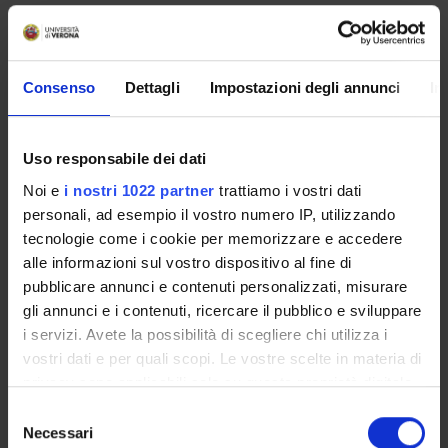
No recent seminar found relating to teaching Labour law.
Consenso
Dettagli
Impostazioni degli annunci
In
STUDYING
Uso responsabile dei dati
COURSES
Noi e
i nostri 1022 partner
trattiamo i vostri dati
personali, ad esempio il vostro numero IP, utilizzando
PHD PROGRAMMES AND POSTGRADUATE
TRAINING
tecnologie come i cookie per memorizzare e accedere
alle informazioni sul vostro dispositivo al fine di
pubblicare annunci e contenuti personalizzati, misurare
Contacts
gli annunci e i contenuti, ricercare il pubblico e sviluppare
People
i servizi. Avete la possibilità di scegliere chi utilizza i
Places
vostri dati e per quali scopi. Le vostre scelte in materia di
Calendar
privacy sono applicabili solo su questa proprietà digitale
in cui avete effettuato le vostre scelte. È possibile
Selezione
modificare o revocare il proprio consenso in qualsiasi
Necessari
del