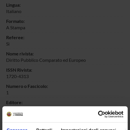
Lingua:
Italiano
Formato:
A Stampa
Referee:
Sì
Nome rivista:
Diritto Pubblico Comparato ed Europeo
ISSN Rivista:
1720-4313
Numero o Fascicolo:
1
Editore:
Giappichelli
Intervallo pagine:
247-257