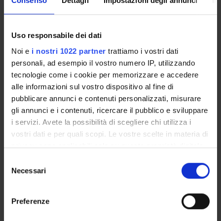
Consenso
Dettagli
Impostazioni degli annunci
In
Parole chiave:
Diritto costituzionale comparato; Forma di governo;
Germania
Uso responsabile dei dati
Breve descrizione dei contenuti:
Noi e
i nostri 1022 partner
trattiamo i vostri dati
Analisi della forma di governo della Repubblica federale
personali, ad esempio il vostro numero IP, utilizzando
tedesca e delle sfide attuali, alla luce dei più recenti
tecnologie come i cookie per memorizzare e accedere
avvenimenti e in particolare della giurisprudenza
alle informazioni sul vostro dispositivo al fine di
costituzionale
pubblicare annunci e contenuti personalizzati, misurare
Id prodotto:
gli annunci e i contenuti, ricercare il pubblico e sviluppare
139866
i servizi. Avete la possibilità di scegliere chi utilizza i
vostri dati e per quali scopi. Le vostre scelte in materia di
Handle IRIS:
11562/1127227
privacy sono applicabili solo su questa proprietà digitale
in cui avete effettuato le vostre scelte. È possibile
Selezione
ultima modifica:
modificare o revocare il proprio consenso in qualsiasi
Necessari
25 maggio 2024
del
momento dalla Dichiarazione sui cookie o facendo clic
consenso
Citazione bibliografica:
sull'icona di attivazione della privacy.
Palermo, F.
; Woelk, J.
,
L'evoluzione della forma di governo
Preferenze
tedesca: la razionalizzazione della stabilità
«Diritto
Con il tuo consenso, vorremmo anche: