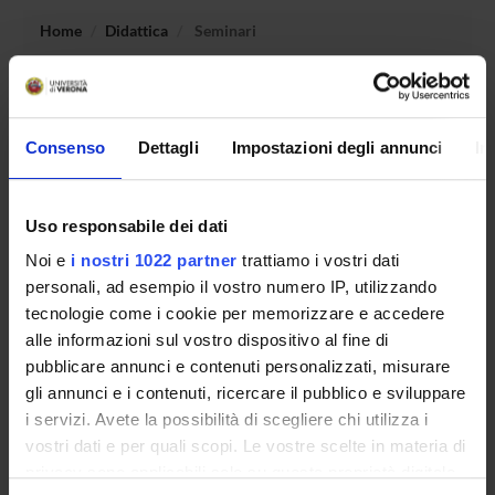
Home
Didattica
Seminari
Non è stato trovato alcun seminario relativo
all'insegnamento Lineamenti di diritto dell'unione europea.
Consenso
Dettagli
Impostazioni degli annunci
In
OFFERTA FORMATIVA
Uso responsabile dei dati
Noi e
i nostri 1022 partner
trattiamo i vostri dati
CORSI DI STUDIO
personali, ad esempio il vostro numero IP, utilizzando
tecnologie come i cookie per memorizzare e accedere
DOTTORATI DI RICERCA E FORMAZIONE
SUPERIORE
alle informazioni sul vostro dispositivo al fine di
pubblicare annunci e contenuti personalizzati, misurare
gli annunci e i contenuti, ricercare il pubblico e sviluppare
Contatti
i servizi. Avete la possibilità di scegliere chi utilizza i
Persone
vostri dati e per quali scopi. Le vostre scelte in materia di
Luoghi
privacy sono applicabili solo su questa proprietà digitale